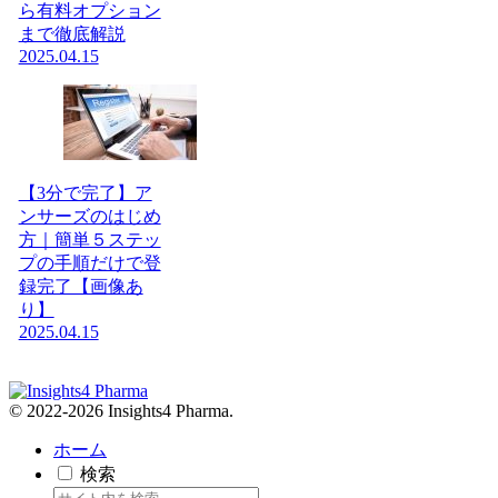
ら有料オプション
まで徹底解説
2025.04.15
【3分で完了】ア
ンサーズのはじめ
方｜簡単５ステッ
プの手順だけで登
録完了【画像あ
り】
2025.04.15
© 2022-2026 Insights4 Pharma.
ホーム
検索