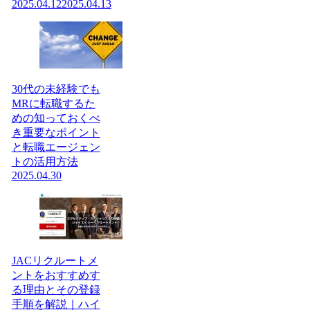
2025.04.12
2025.04.13
30代の未経験でも
MRに転職するた
めの知っておくべ
き重要なポイント
と転職エージェン
トの活用方法
2025.04.30
JACリクルートメ
ントをおすすめす
る理由とその登録
手順を解説｜ハイ