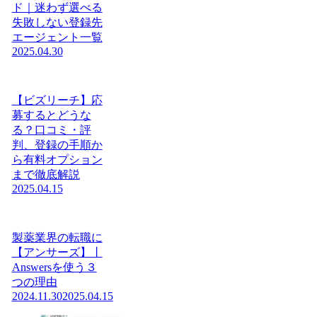
ド｜迷わず選べる
失敗しない登録先
エージェント一覧
2025.04.30
【ビズリーチ】応
募するとどうな
る？口コミ・評
判、登録の手順か
ら有料オプション
まで徹底解説
2025.04.15
製薬業界の転職に
【アンサーズ】丨
Answersを使う３
つの理由
2024.11.30
2025.04.15