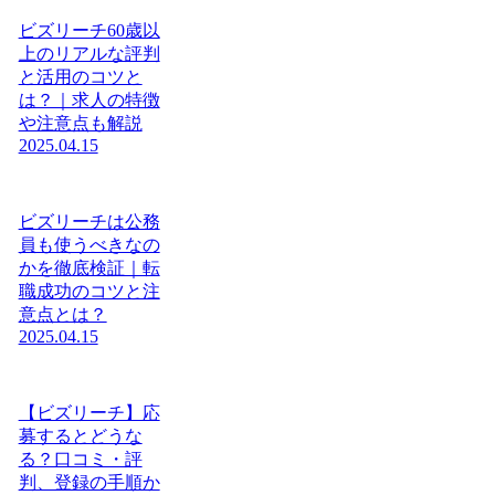
ビズリーチ60歳以
上のリアルな評判
と活用のコツと
は？｜求人の特徴
や注意点も解説
2025.04.15
ビズリーチは公務
員も使うべきなの
かを徹底検証｜転
職成功のコツと注
意点とは？
2025.04.15
【ビズリーチ】応
募するとどうな
る？口コミ・評
判、登録の手順か