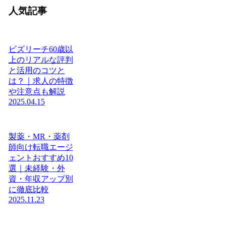
人気記事
ビズリーチ60歳以
上のリアルな評判
と活用のコツと
は？｜求人の特徴
や注意点も解説
2025.04.15
製薬・MR・薬剤
師向け転職エージ
ェントおすすめ10
選｜未経験・外
資・年収アップ別
に徹底比較
2025.11.23