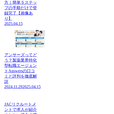
方｜簡単５ステッ
プの手順だけで登
録完了【画像あ
り】
2025.04.15
アンサーズってど
う？製薬業界特化
型転職エージェン
トAnswersの口コ
ミと評判を徹底解
説
2024.11.29
2025.04.15
JACリクルートメ
ントで求人が紹介