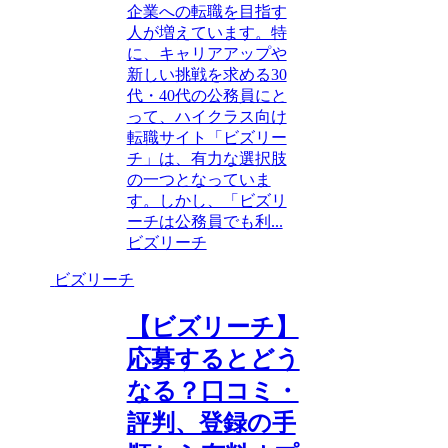
企業への転職を目指す
人が増えています。特
に、キャリアアップや
新しい挑戦を求める30
代・40代の公務員にと
って、ハイクラス向け
転職サイト「ビズリー
チ」は、有力な選択肢
の一つとなっていま
す。しかし、「ビズリ
ーチは公務員でも利...
ビズリーチ
ビズリーチ
【ビズリーチ】
応募するとどう
なる？口コミ・
評判、登録の手