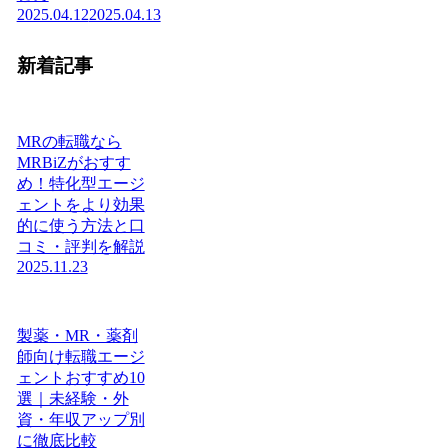
2025.04.12
2025.04.13
新着記事
MRの転職なら
MRBiZがおすす
め！特化型エージ
ェントをより効果
的に使う方法と口
コミ・評判を解説
2025.11.23
製薬・MR・薬剤
師向け転職エージ
ェントおすすめ10
選｜未経験・外
資・年収アップ別
に徹底比較