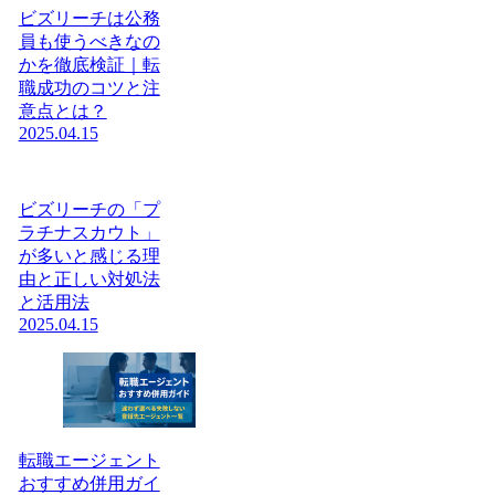
ビズリーチは公務
員も使うべきなの
かを徹底検証｜転
職成功のコツと注
意点とは？
2025.04.15
ビズリーチの「プ
ラチナスカウト」
が多いと感じる理
由と正しい対処法
と活用法
2025.04.15
転職エージェント
おすすめ併用ガイ